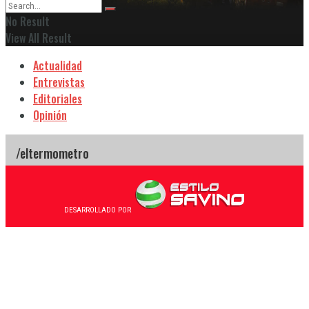
No Result
View All Result
Actualidad
Entrevistas
Editoriales
Opinión
DESARROLLADO POR