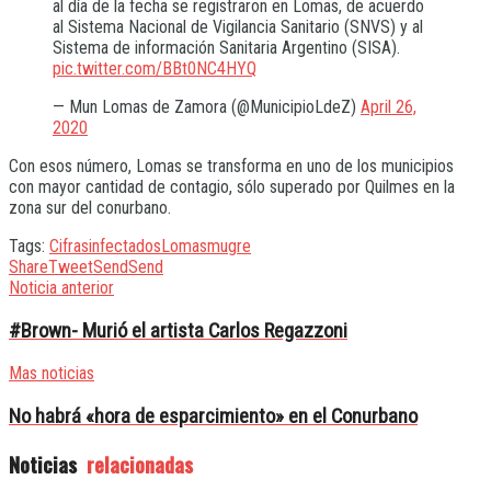
al día de la fecha se registraron en Lomas, de acuerdo
al Sistema Nacional de Vigilancia Sanitario (SNVS) y al
Sistema de información Sanitaria Argentino (SISA).
pic.twitter.com/BBt0NC4HYQ
— Mun Lomas de Zamora (@MunicipioLdeZ)
April 26,
2020
Con esos número, Lomas se transforma en uno de los municipios
con mayor cantidad de contagio, sólo superado por Quilmes en la
zona sur del conurbano.
Tags:
Cifras
infectados
Lomas
mugre
Share
Tweet
Send
Send
Noticia anterior
#Brown- Murió el artista Carlos Regazzoni
Mas noticias
No habrá «hora de esparcimiento» en el Conurbano
Noticias
relacionadas