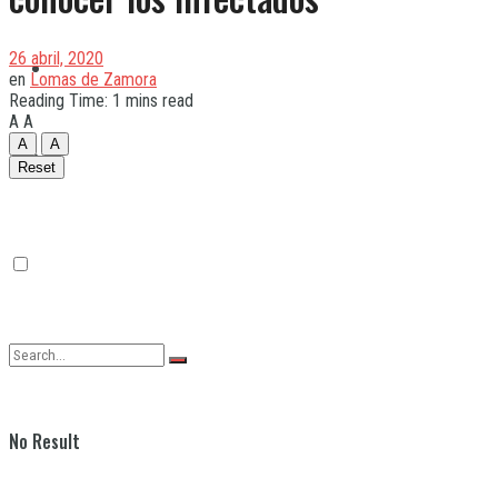
26 abril, 2020
Quilmes
en
Lomas de Zamora
Reading Time: 1 mins read
A
A
A
A
Varela
Reset
No Result