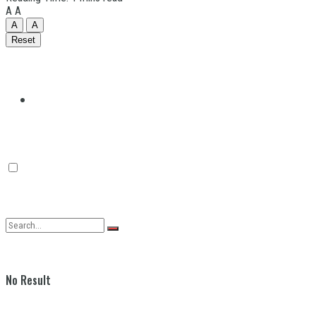
A
A
A
A
Reset
Quilmes
Varela
No Result