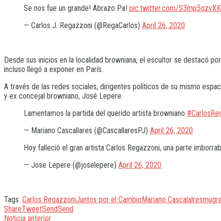
Se nos fue un grande! Abrazo Pa!
pic.twitter.com/S3mp5qzvXK
— Carlos J. Regazzoni (@RegaCarlos)
April 26, 2020
Desde sus inicios en la localidad browniana, el escultor se destacó por
incluso llegó a exponer en París.
A través de las redes sociales, dirigentes políticos de su mismo espacio
y ex concejal browniano, José Lepere.
Lamentamos la partida del querido artista browniano
#CarlosRe
— Mariano Cascallares (@CascallaresPJ)
April 26, 2020
Hoy falleció el gran artista Carlos Regazzoni, una parte imborr
— Jose Lepere (@joselepere)
April 26, 2020
Tags:
Carlos Regazzoni
Juntos por el Cambio
Mariano Cascalalres
mugr
Share
Tweet
Send
Send
Noticia anterior