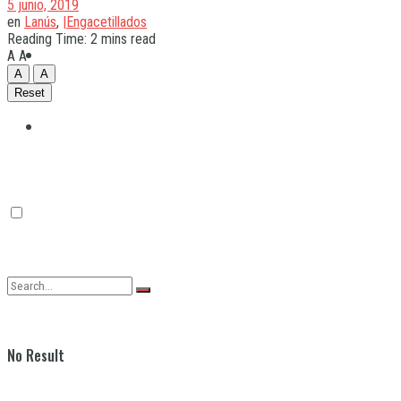
5 junio, 2019
en
Lanús
,
|Engacetillados
Reading Time: 2 mins read
Quilmes
A
A
A
A
Reset
Varela
No Result