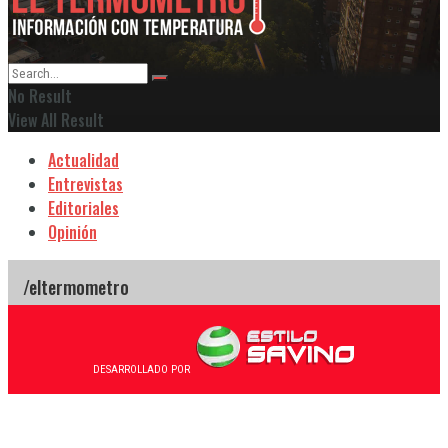
No Result
View All Result
Actualidad
Entrevistas
Editoriales
Opinión
DESARROLLADO POR