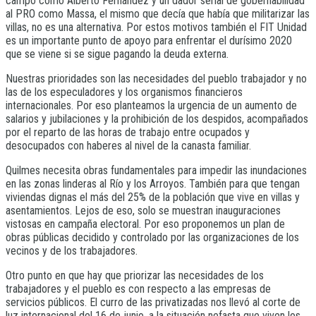
campo como Alberto Fernández y un dador serial de gobernabilidad
al PRO como Massa, el mismo que decía que había que militarizar las
villas, no es una alternativa. Por estos motivos también el FIT Unidad
es un importante punto de apoyo para enfrentar el durísimo 2020
que se viene si se sigue pagando la deuda externa.
Nuestras prioridades son las necesidades del pueblo trabajador y no
las de los especuladores y los organismos financieros
internacionales. Por eso planteamos la urgencia de un aumento de
salarios y jubilaciones y la prohibición de los despidos, acompañados
por el reparto de las horas de trabajo entre ocupados y
desocupados con haberes al nivel de la canasta familiar.
Quilmes necesita obras fundamentales para impedir las inundaciones
en las zonas linderas al Río y los Arroyos. También para que tengan
viviendas dignas el más del 25% de la población que vive en villas y
asentamientos. Lejos de eso, solo se muestran inauguraciones
vistosas en campaña electoral. Por eso proponemos un plan de
obras públicas decidido y controlado por las organizaciones de los
vecinos y de los trabajadores.
Otro punto en que hay que priorizar las necesidades de los
trabajadores y el pueblo es con respecto a las empresas de
servicios públicos. El curro de las privatizadas nos llevó al corte de
luz internacional del 16 de junio, a la situación nefasta que viven los