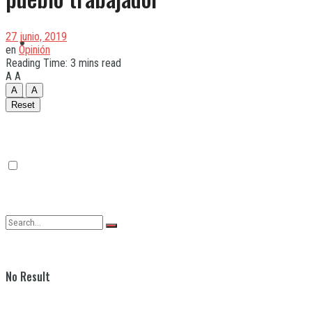
27 junio, 2019
Quilmes
en
Opinión
Reading Time: 3 mins read
A
A
A
A
Varela
Reset
No Result