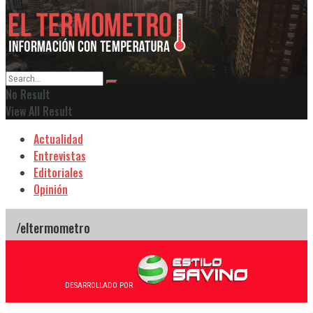
No Result
View All Result
Actualidad
Entrevistas
Editoriales
Opinión
DESARROLLADO POR