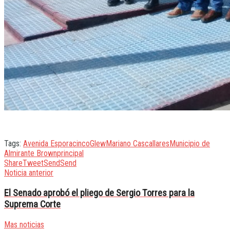
Tags:
Avenida Espora
cinco
Glew
Mariano Cascallares
Municipio de
Almirante Brown
principal
Share
Tweet
Send
Send
Noticia anterior
El Senado aprobó el pliego de Sergio Torres para la
Suprema Corte
Mas noticias