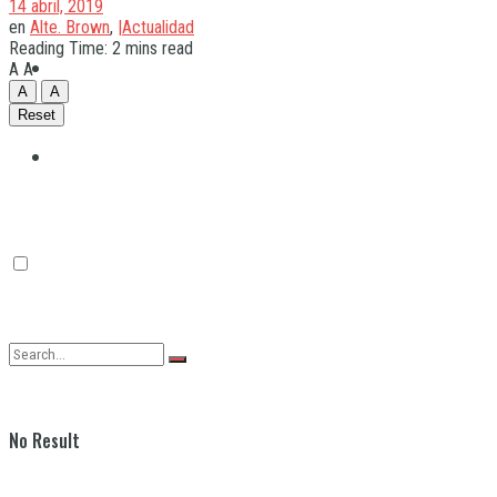
14 abril, 2019
en
Alte. Brown
,
|Actualidad
Reading Time: 2 mins read
Quilmes
A
A
A
A
Reset
Varela
No Result