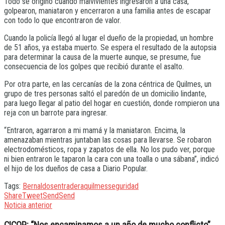
Todo se originó cuando malvivientes ingresaron a una casa,
golpearon, maniataron y encerraron a una familia antes de escapar
con todo lo que encontraron de valor.
Cuando la policía llegó al lugar el dueño de la propiedad, un hombre
de 51 años, ya estaba muerto. Se espera el resultado de la autopsia
para determinar la causa de la muerte aunque, se presume, fue
consecuencia de los golpes que recibió durante el asalto.
Por otra parte, en las cercanías de la zona céntrica de Quilmes, un
grupo de tres personas saltó el paredón de un domicilio lindante,
para luego llegar al patio del hogar en cuestión, donde rompieron una
reja con un barrote para ingresar.
“Entraron, agarraron a mi mamá y la maniataron. Encima, la
amenazaban mientras juntaban las cosas para llevarse. Se robaron
electrodomésticos, ropa y zapatos de ella. No los pudo ver, porque
ni bien entraron le taparon la cara con una toalla o una sábana”, indicó
el hijo de los dueños de casa a Diario Popular.
Tags:
Bernal
dos
entradera
quilmes
seguridad
Share
Tweet
Send
Send
Noticia anterior
CICOP: “Nos encaminamos a un año de mucho conflicto”