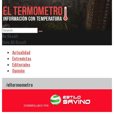
No Result
View All Result
Actualidad
Entrevistas
Editoriales
Opinión
DESARROLLADO POR