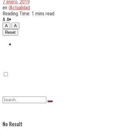
7 enero, 2019
en
|Actualidad
Reading Time: 1 mins read
Quilmes
A
A
A
A
Reset
Varela
No Result