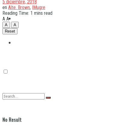
5 diciembre, 2018
en
Alte. Brown
,
|Mugre
Reading Time: 1 mins read
Quilmes
A
A
A
A
Reset
Varela
No Result