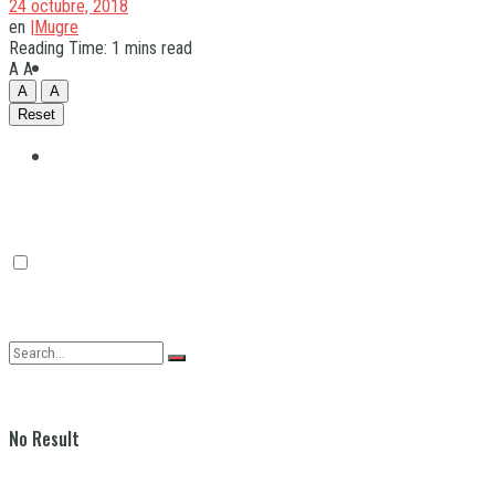
24 octubre, 2018
en
|Mugre
Reading Time: 1 mins read
Quilmes
A
A
A
A
Reset
Varela
No Result