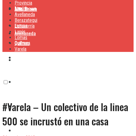
Provincia
Lanús
Alte. Brown
Alte. Brown
Avellaneda
Berazategui
Lomas
Echeverría
Lanús
Avellaneda
Lomas
Quilmes
Quilmes
Varela
Berazategui
Varela
Echeverría
#Varela – Un colectivo de la linea
Lanús
500 se incrustó en una casa
Lomas