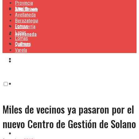
Provincia
Lanús
Alte. Brown
Alte. Brown
Avellaneda
Berazategui
Lomas
Echeverría
Lanús
Avellaneda
Lomas
Quilmes
Quilmes
Varela
Berazategui
Varela
Echeverría
Miles de vecinos ya pasaron por el
Lanús
nuevo Centro de Gestión de Solano
Lomas