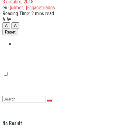
3 octubre, 2018
en
Quilmes
,
|Engacetillados
Reading Time: 2 mins read
Quilmes
A
A
A
A
Reset
Varela
No Result