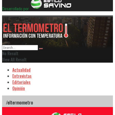
Desarrollado por
No Result
View All Result
Actualidad
Entrevistas
Editoriales
Opinión