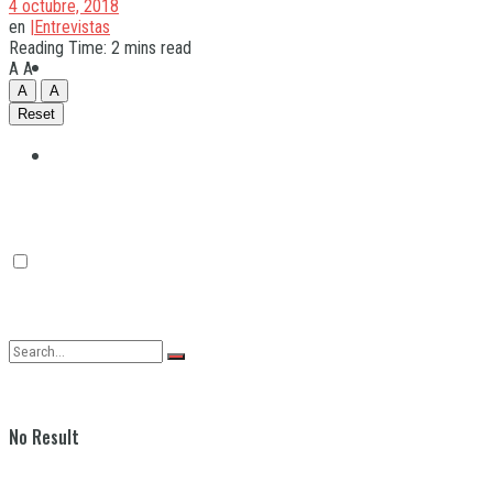
4 octubre, 2018
en
|Entrevistas
Reading Time: 2 mins read
Quilmes
A
A
A
A
Reset
Varela
No Result