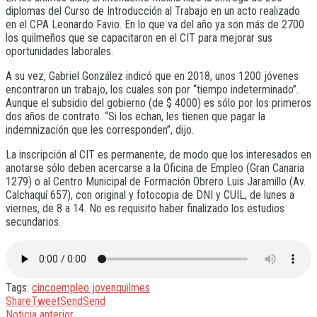
diplomas del Curso de Introducción al Trabajo en un acto realizado
en el CPA Leonardo Favio. En lo que va del año ya son más de 2700
los quilmeños que se capacitaron en el CIT para mejorar sus
oportunidades laborales.
A su vez, Gabriel González indicó que en 2018, unos 1200 jóvenes
encontraron un trabajo, los cuales son por “tiempo indeterminado”.
Aunque el subsidio del gobierno (de $ 4000) es sólo por los primeros
dos años de contrato. “Si los echan, les tienen que pagar la
indemnización que les corresponden”, dijo.
La inscripción al CIT es permanente, de modo que los interesados en
anotarse sólo deben acercarse a la Oficina de Empleo (Gran Canaria
1279) o al Centro Municipal de Formación Obrero Luis Jaramillo (Av.
Calchaquí 657), con original y fotocopia de DNI y CUIL, de lunes a
viernes, de 8 a 14. No es requisito haber finalizado los estudios
secundarios.
Tags:
cinco
empleo joven
quilmes
Share
Tweet
Send
Send
Noticia anterior