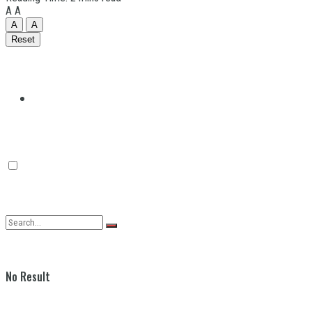
A
A
A
A
Reset
Quilmes
Varela
No Result