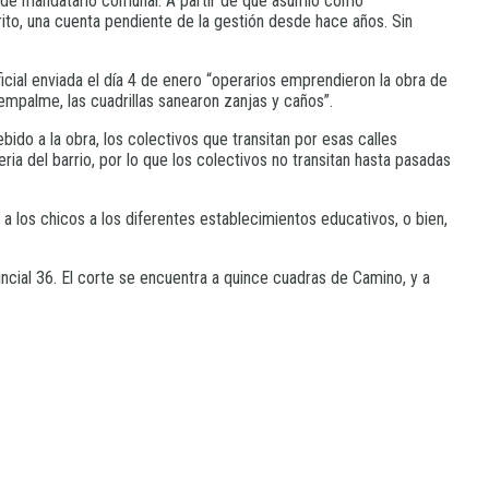
n de mandatario comunal. A partir de que asumió como
rito, una cuenta pendiente de la gestión desde hace años. Sin
cial enviada el día 4 de enero “operarios emprendieron la obra de
empalme, las cuadrillas sanearon zanjas y caños”.
bido a la obra, los colectivos que transitan por esas calles
eria del barrio, por lo que los colectivos no transitan hasta pasadas
 a los chicos a los diferentes establecimientos educativos, o bien,
ncial 36. El corte se encuentra a quince cuadras de Camino, y a