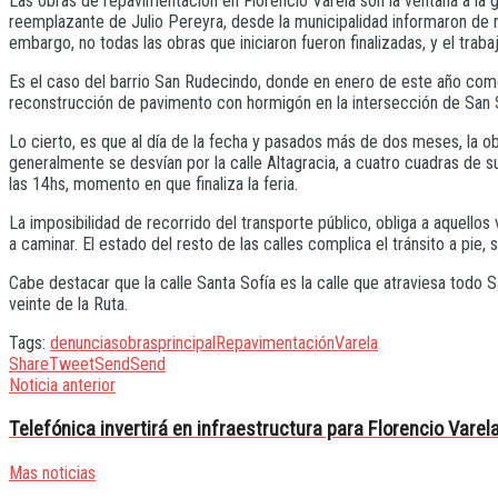
Las obras de repavimentación en Florencio Varela son la ventana a la
reemplazante de Julio Pereyra, desde la municipalidad informaron de nu
embargo, no todas las obras que iniciaron fueron finalizadas, y el tra
Es el caso del barrio San Rudecindo, donde en enero de este año comen
reconstrucción de pavimento con hormigón en la intersección de San So
Lo cierto, es que al día de la fecha y pasados más de dos meses, la obr
generalmente se desvían por la calle Altagracia, a cuatro cuadras de su 
las 14hs, momento en que finaliza la feria.
La imposibilidad de recorrido del transporte público, obliga a aquellos
a caminar. El estado del resto de las calles complica el tránsito a pie,
Cabe destacar que la calle Santa Sofía es la calle que atraviesa todo
veinte de la Ruta.
Tags:
denuncias
obras
principal
Repavimentación
Varela
Share
Tweet
Send
Send
Noticia anterior
Telefónica invertirá en infraestructura para Florencio Varel
Mas noticias