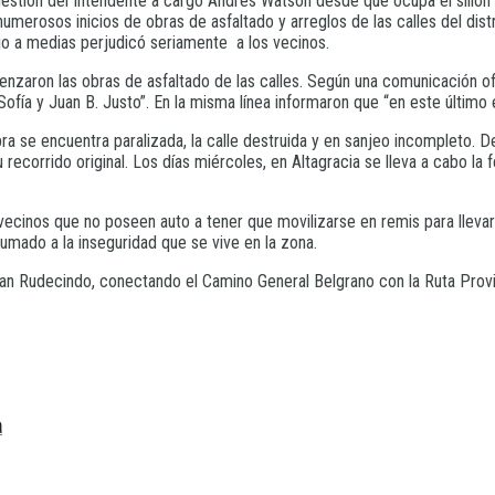
 gestión del Intendente a cargo Andrés Watson desde que ocupa el silló
merosos inicios de obras de asfaltado y arreglos de las calles del dist
bajo a medias perjudicó seriamente a los vecinos.
zaron las obras de asfaltado de las calles. Según una comunicación ofi
fía y Juan B. Justo”. En la misma línea informaron que “en este último 
a se encuentra paralizada, la calle destruida y en sanjeo incompleto. De
recorrido original. Los días miércoles, en Altagracia se lleva a cabo la f
 vecinos que no poseen auto a tener que movilizarse en remis para llevar
 sumado a la inseguridad que se vive en la zona.
 San Rudecindo, conectando el Camino General Belgrano con la Ruta Provi
a