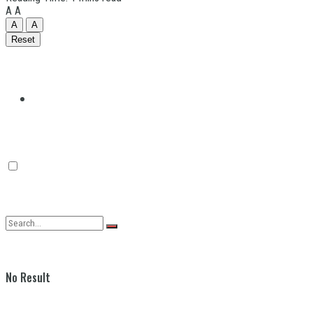
A
A
A
A
Reset
Quilmes
Varela
No Result