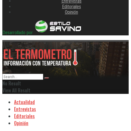
Entrevistas
Editoriales
Opinión
Desarrollado por
No Result
View All Result
Actualidad
Entrevistas
Editoriales
Opinión