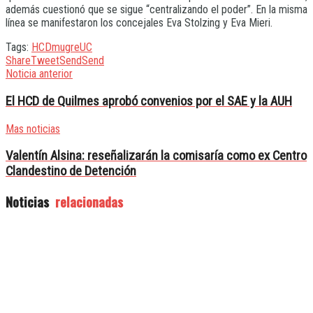
además cuestionó que se sigue “centralizando el poder”. En la misma
línea se manifestaron los concejales Eva Stolzing y Eva Mieri.
Tags:
HCD
mugre
UC
Share
Tweet
Send
Send
Noticia anterior
El HCD de Quilmes aprobó convenios por el SAE y la AUH
Mas noticias
Valentín Alsina: reseñalizarán la comisaría como ex Centro
Clandestino de Detención
Noticias
relacionadas