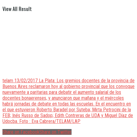
View All Result
telam 13/02/2017 La Plata: Los gremios docentes de la provincia de
Buenos Aires reclamaron hoy al gobierno provincial que los convoque
nuevamente a paritarias para debatir el aumento salarial de los
docentes bonaerenses, y anunciaron que mañana y el miércoles
habrá jornadas de debate en todas las escuelas. En el encuentro en
el que estuvieron Roberto Baradel por Suteba; Mirta Petrocini de la
FEB; Inés Russo de Sadop; Edith Contreras de UDA y Miguel Díaz de
Udocba. Foto : Eva Cabrera/TELAM/LAP
Share on Facebook
Share on Twitter