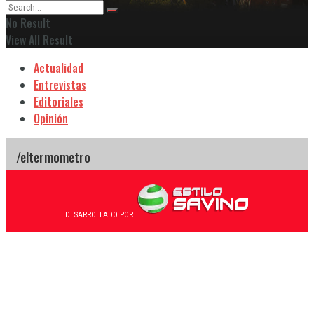
No Result
View All Result
Actualidad
Entrevistas
Editoriales
Opinión
DESARROLLADO POR