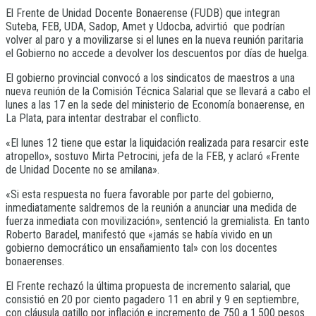
El Frente de Unidad Docente Bonaerense (FUDB) que integran
Suteba, FEB, UDA, Sadop, Amet y Udocba, advirtió que podrían
volver al paro y a movilizarse si el lunes en la nueva reunión paritaria
el Gobierno no accede a devolver los descuentos por días de huelga.
El gobierno provincial convocó a los sindicatos de maestros a una
nueva reunión de la Comisión Técnica Salarial que se llevará a cabo el
lunes a las 17 en la sede del ministerio de Economía bonaerense, en
La Plata, para intentar destrabar el conflicto.
«El lunes 12 tiene que estar la liquidación realizada para resarcir este
atropello», sostuvo Mirta Petrocini, jefa de la FEB, y aclaró «Frente
de Unidad Docente no se amilana».
«Si esta respuesta no fuera favorable por parte del gobierno,
inmediatamente saldremos de la reunión a anunciar una medida de
fuerza inmediata con movilización», sentenció la gremialista. En tanto
Roberto Baradel, manifestó que «jamás se había vivido en un
gobierno democrático un ensañamiento tal» con los docentes
bonaerenses.
El Frente rechazó la última propuesta de incremento salarial, que
consistió en 20 por ciento pagadero 11 en abril y 9 en septiembre,
con cláusula gatillo por inflación e incremento de 750 a 1.500 pesos