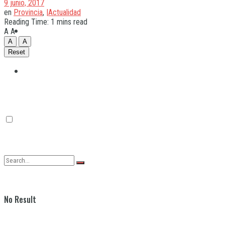
9 junio, 2017
en
Provincia
,
|Actualidad
Reading Time: 1 mins read
Quilmes
A
A
A
A
Reset
Varela
No Result