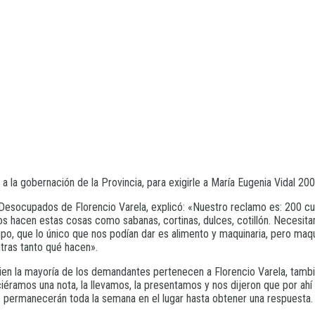
a la gobernación de la Provincia, para exigirle a María Eugenia Vidal 
es Desocupados de Florencio Varela, explicó: «Nuestro reclamo es: 200
os hacen estas cosas como sabanas, cortinas, dulces, cotillón. Necesit
cupo, que lo único que nos podían dar es alimento y maquinaria, pero ma
tras tanto qué hacen».
 bien la mayoría de los demandantes pertenecen a Florencio Varela, tamb
éramos una nota, la llevamos, la presentamos y nos dijeron que por ahí n
e permanecerán toda la semana en el lugar hasta obtener una respuesta.