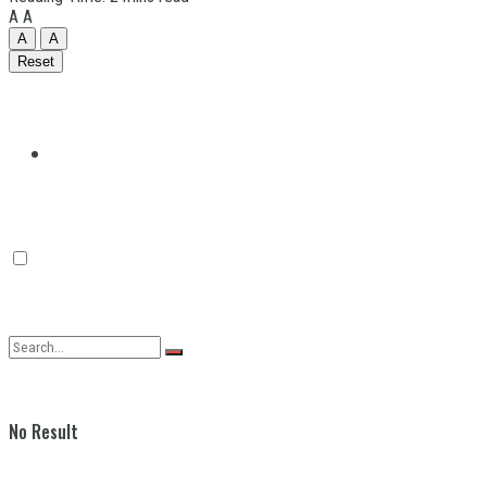
A
A
A
A
Reset
Quilmes
Varela
No Result