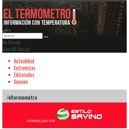
No Result
View All Result
Actualidad
Entrevistas
Editoriales
Opinión
DESARROLLADO POR