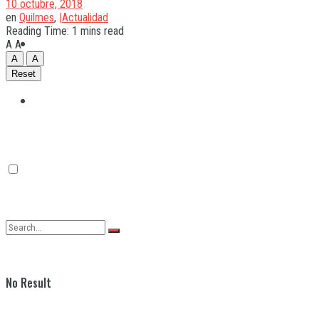
10 octubre, 2018
en
Quilmes
,
|Actualidad
Reading Time: 1 mins read
Quilmes
A
A
A
A
Reset
Varela
No Result