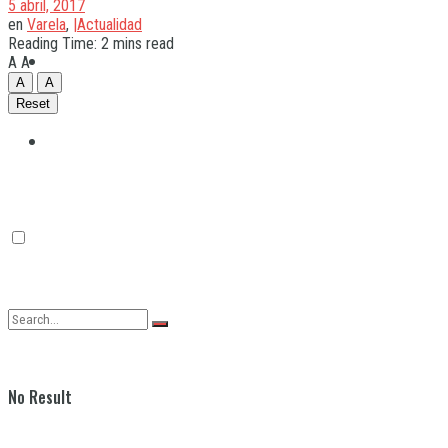
5 abril, 2017
en
Varela
,
|Actualidad
Reading Time: 2 mins read
Quilmes
A
A
A
A
Reset
Varela
No Result