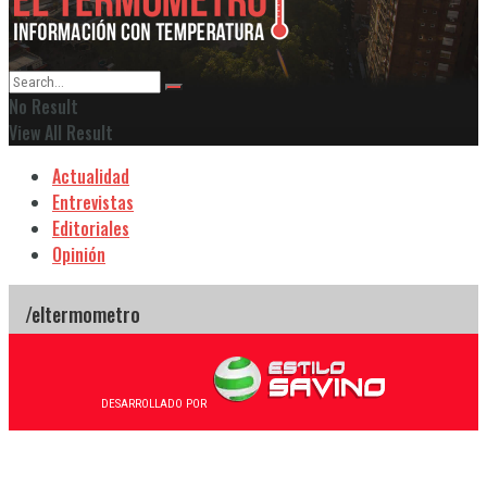
No Result
View All Result
Actualidad
Entrevistas
Editoriales
Opinión
DESARROLLADO POR