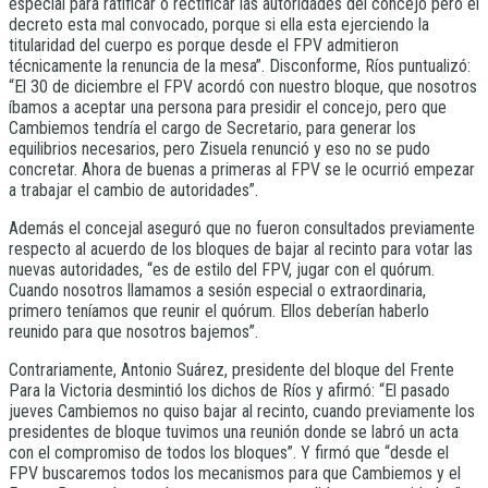
especial para ratificar o rectificar las autoridades del concejo pero el
decreto esta mal convocado, porque si ella esta ejerciendo la
titularidad del cuerpo es porque desde el FPV admitieron
técnicamente la renuncia de la mesa”. Disconforme, Ríos puntualizó:
“El 30 de diciembre el FPV acordó con nuestro bloque, que nosotros
íbamos a aceptar una persona para presidir el concejo, pero que
Cambiemos tendría el cargo de Secretario, para generar los
equilibrios necesarios, pero Zisuela renunció y eso no se pudo
concretar. Ahora de buenas a primeras al FPV se le ocurrió empezar
a trabajar el cambio de autoridades”.
Además el concejal aseguró que no fueron consultados previamente
respecto al acuerdo de los bloques de bajar al recinto para votar las
nuevas autoridades, “es de estilo del FPV, jugar con el quórum.
Cuando nosotros llamamos a sesión especial o extraordinaria,
primero teníamos que reunir el quórum. Ellos deberían haberlo
reunido para que nosotros bajemos”.
Contrariamente, Antonio Suárez, presidente del bloque del Frente
Para la Victoria desmintió los dichos de Ríos y afirmó: “El pasado
jueves Cambiemos no quiso bajar al recinto, cuando previamente los
presidentes de bloque tuvimos una reunión donde se labró un acta
con el compromiso de todos los bloques”. Y firmó que “desde el
FPV buscaremos todos los mecanismos para que Cambiemos y el