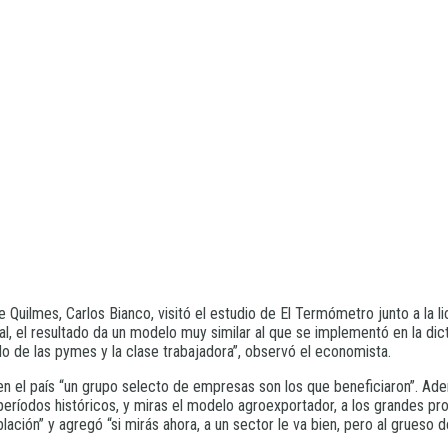
e Quilmes, Carlos Bianco, visitó el estudio de El Termómetro junto a la li
 el resultado da un modelo muy similar al que se implementó en la dicta
o de las pymes y la clase trabajadora”, observó el economista.
en el país “un grupo selecto de empresas son los que beneficiaron”. A
eríodos históricos, y miras el modelo agroexportador, a los grandes prod
ión” y agregó “si mirás ahora, a un sector le va bien, pero al grueso de