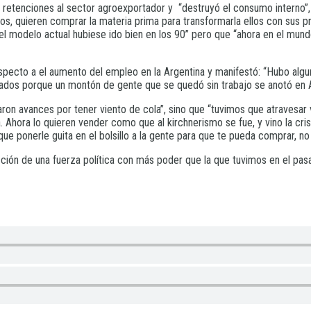
 retenciones al sector agroexportador y “destruyó el consumo interno”,
s, quieren comprar la materia prima para transformarla ellos con sus p
el modelo actual hubiese ido bien en los 90” pero que “ahora en el mun
specto a el aumento del empleo en la Argentina y manifestó: “Hubo algu
ados porque un montón de gente que se quedó sin trabajo se anotó en AF
aron avances por tener viento de cola”, sino que “tuvimos que atravesar 
. Ahora lo quieren vender como que al kirchnerismo se fue, y vino la cri
ue ponerle guita en el bolsillo a la gente para que te pueda comprar, no
ción de una fuerza política con más poder que la que tuvimos en el pasa