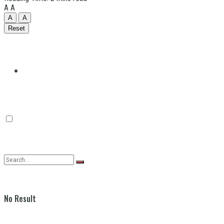
A
A
A
A
Reset
Quilmes
Varela
No Result