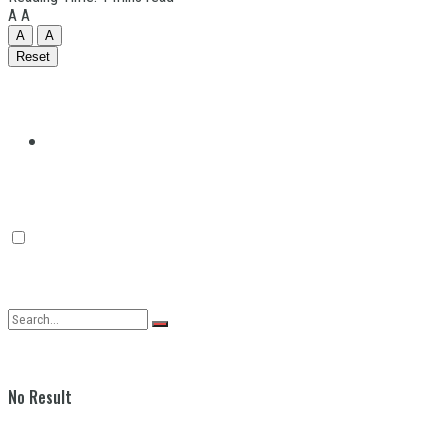
A
A
A
A
Reset
Quilmes
Varela
No Result