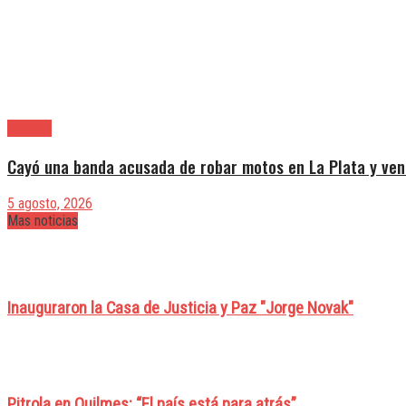
Quilmes
Cayó una banda acusada de robar motos en La Plata y ven
5 agosto, 2026
Mas noticias
Inauguraron la Casa de Justicia y Paz "Jorge Novak"
Pitrola en Quilmes: “El país está para atrás”