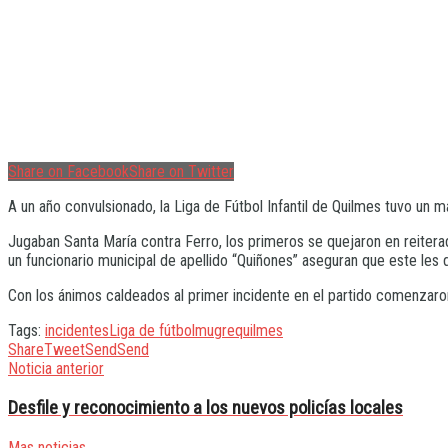
Share on Facebook
Share on Twitter
A un año convulsionado, la Liga de Fútbol Infantil de Quilmes tuvo un m
Jugaban Santa María contra Ferro, los primeros se quejaron en reiterada
un funcionario municipal de apellido “Quiñones” aseguran que este les di
Con los ánimos caldeados al primer incidente en el partido comenzaron
Tags:
incidentes
Liga de fútbol
mugre
quilmes
Share
Tweet
Send
Send
Noticia anterior
Desfile y reconocimiento a los nuevos policías locales
Mas noticias