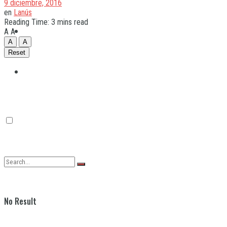
9 diciembre, 2016
en
Lanús
Reading Time: 3 mins read
Quilmes
A
A
A
A
Reset
Varela
No Result