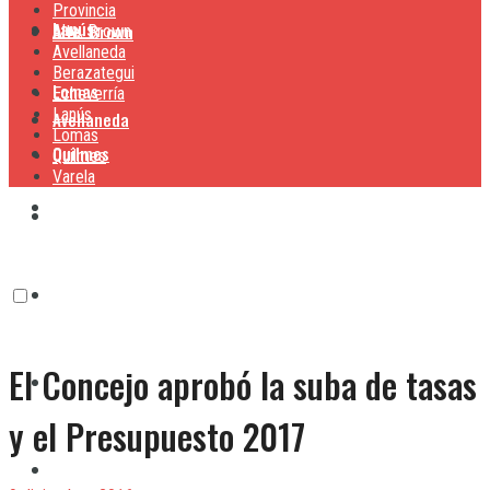
Provincia
Lanús
Alte. Brown
Alte. Brown
Avellaneda
Berazategui
Lomas
Echeverría
Lanús
Avellaneda
Lomas
Quilmes
Quilmes
Varela
Berazategui
Varela
Echeverría
El Concejo aprobó la suba de tasas
Lanús
y el Presupuesto 2017
Lomas