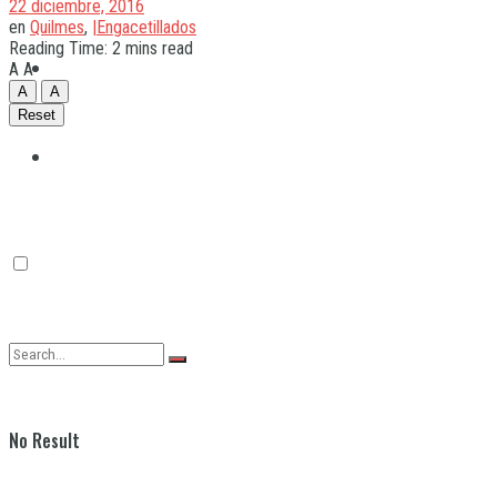
22 diciembre, 2016
en
Quilmes
,
|Engacetillados
Reading Time: 2 mins read
Quilmes
A
A
A
A
Reset
Varela
No Result