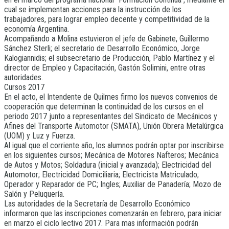
cual se implementan acciones para la instrucción de los
trabajadores, para lograr empleo decente y competitividad de la
economía Argentina.
Acompañando a Molina estuvieron el jefe de Gabinete, Guillermo
Sánchez Sterli; el secretario de Desarrollo Económico, Jorge
Kalogiannidis; el subsecretario de Producción, Pablo Martínez y el
director de Empleo y Capacitación, Gastón Solimini, entre otras
autoridades.
Cursos 2017
En el acto, el Intendente de Quilmes firmo los nuevos convenios de
cooperación que determinan la continuidad de los cursos en el
periodo 2017 junto a representantes del Sindicato de Mecánicos y
Afines del Transporte Automotor (SMATA), Unión Obrera Metalúrgica
(UOM) y Luz y Fuerza.
Al igual que el corriente año, los alumnos podrán optar por inscribirse
en los siguientes cursos; Mecánica de Motores Nafteros; Mecánica
de Autos y Motos; Soldadura (inicial y avanzada); Electricidad del
Automotor; Electricidad Domiciliaria; Electricista Matriculado;
Operador y Reparador de PC; Ingles; Auxiliar de Panadería; Mozo de
Salón y Peluquería.
Las autoridades de la Secretaría de Desarrollo Económico
informaron que las inscripciones comenzarán en febrero, para iniciar
en marzo el ciclo lectivo 2017. Para mas información podrán