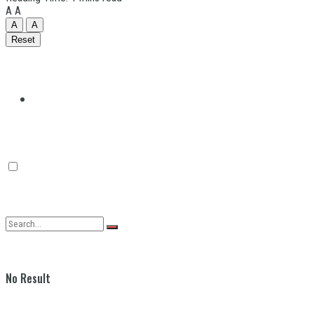
A
A
A
A
Reset
Quilmes
Varela
No Result