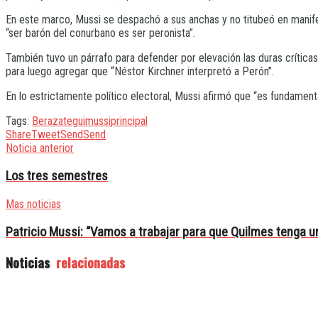
En este marco, Mussi se despachó a sus anchas y no titubeó en manife
“ser barón del conurbano es ser peronista”.
También tuvo un párrafo para defender por elevación las duras críticas
para luego agregar que “Néstor Kirchner interpretó a Perón”.
En lo estrictamente político electoral, Mussi afirmó que “es fundament
Tags:
Berazategui
mussi
principal
Share
Tweet
Send
Send
Noticia anterior
Los tres semestres
Mas noticias
Patricio Mussi: “Vamos a trabajar para que Quilmes tenga u
Noticias
relacionadas