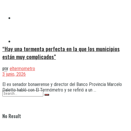
Quilmes
Varela
“Hay una tormenta perfecta en la que los municipios
están muy complicados”
por
eltermometro
3 junio, 2026
El ex senador bonaerense y director del Banco Provincia Marcelo
Daletto habló con El Termómetro y se refirió a un ...
No Result