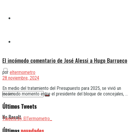
Quilmes
Varela
El incómodo comentario de José Alessi a Hugo Barrueco
por
eltermometro
28 noviembre, 2024
En medio del tratamiento del Presupuesto para 2025, se vivió un
incómodo momento entre el presidente del bloque de concejales, ...
Últimos Tweets
No Result
Tweets by ElTermometro_
Últimas
novedades