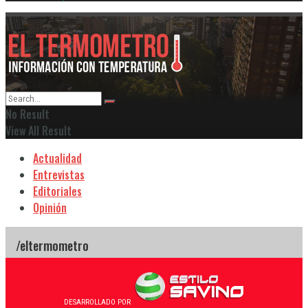
No Result
View All Result
Actualidad
Entrevistas
Editoriales
Opinión
DESARROLLADO POR