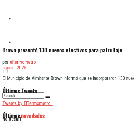
Quilmes
Varela
Brown presentó 130 nuevos efectivos para patrullaje
por
eltermometro
5 junio, 2025
El Municipio de Almirante Brown informó que se incorporaron 130 nuevos 
Últimos Tweets
Tweets by ElTermometro_
Últimas
novedades
No Result