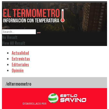
No Result
View All Result
Actualidad
Entrevistas
Editoriales
Opinión
DESARROLLADO POR