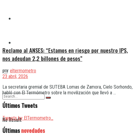
Quilmes
Varela
Reclamo al ANSES: “Estamos en riesgo por nuestro IPS,
nos adeudan 2,2 billones de pesos”
por
eltermometro
23 abril, 2026
La secretaria gremial de SUTEBA Lomas de Zamora, Cielo Sorhondo,
habló con El Termómetro sobre la movilización que llevó a ...
Últimos Tweets
Tweets by ElTermometro_
No Result
Últimas
novedades