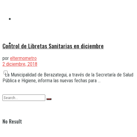
Quilmes
Varela
Control de Libretas Sanitarias en diciembre
por
eltermometro
2 diciembre, 2018
La Municipalidad de Berazategui, a través de la Secretaría de Salud
Pública e Higiene, informa las nuevas fechas para ...
No Result