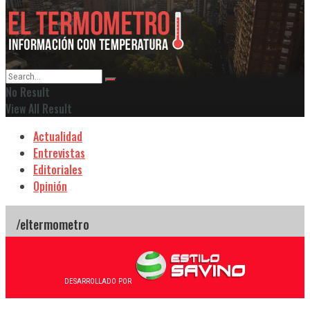
No Result
View All Result
Actualidad
Entrevistas
Editoriales
Opinión
DESARROLLADO POR