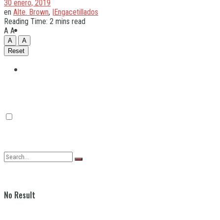
30 enero, 2019
en
Alte. Brown
,
|Engacetillados
Reading Time: 2 mins read
Quilmes
A
A
A
A
Reset
Varela
No Result