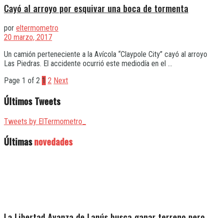
Cayó al arroyo por esquivar una boca de tormenta
por
eltermometro
20 marzo, 2017
Un camión perteneciente a la Avícola “Claypole City” cayó al arroyo
Las Piedras. El accidente ocurrió este mediodía en el ...
Page 1 of 2
1
2
Next
Últimos Tweets
Tweets by ElTermometro_
Últimas
novedades
La Libertad Avanza de Lanús busca ganar terreno pero