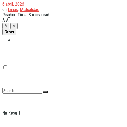
6 abril, 2026
en
Lanús
,
|Actualidad
Reading Time: 3 mins read
Quilmes
A
A
A
A
Reset
Varela
No Result