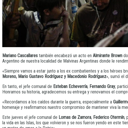
Mariano Cascallares
también encabezó un acto en
Almirante Brown
don
Argentino de nuestra localidad de Malvinas Argentinas donde le rend
«Siempre vamos a estar junto a los ex combatientes y a los héroes bro
Moreno, Mario Gustavo Rodríguez y Macedonio Rodríguez
«, sumó el d
En tanto, el jefe comunal de
Esteban Echeverría
,
Fernando Gray
, parti
Honramos su historia, agradecemos su entrega y renovamos el compr
«Recordamos a los caídos durante la guerra, especialmente a
Guiller
homenaje y reafirmamos nuestro compromiso de mantener viva la mem
Este jueves el jefe comunal de
Lomas de Zamora
,
Federico Otermín
, 
la vida en las Islas, los que volvieron y se nos fueron yendo en este