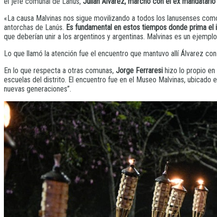
el jefe comunal de Lanús,
Julián Álvarez, marchó con el ex mandatario 
«La causa Malvinas nos sigue movilizando a todos los lanusenses como 
antorchas de Lanús.
Es fundamental en estos tiempos donde prima el i
que deberían unir a los argentinos y argentinas. Malvinas es un ejemp
Lo que llamó la atención fue el encuentro que mantuvo allí Álvarez con 
En lo que respecta a otras comunas,
Jorge Ferraresi
hizo lo propio en
escuelas del distrito. El encuentro fue en el Museo Malvinas, ubicado en
nuevas generaciones”.