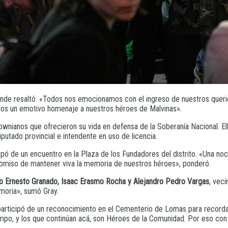
de resaltó: «Todos nos emocionamos con el ingreso de nuestros queri
imos un emotivo homenaje a nuestros héroes de Malvinas».
wnianos que ofrecieron su vida en defensa de la Soberanía Nacional. El
iputado provincial e intendente en uso de licencia.
cipó de un encuentro en la Plaza de los Fundadores del distrito. «Una n
omiso de mantener viva la memoria de nuestros héroes», ponderó.
mo Ernesto Granado, Isaac Erasmo Rocha y Alejandro Pedro Vargas
, vec
oria», sumó Gray.
participó de un reconocimiento en el Cementerio de Lomas para recordar 
 tiempo, y los que continúan acá, son Héroes de la Comunidad. Por eso c