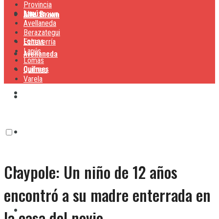
Provincia
Lanús
Alte. Brown
Alte. Brown
Avellaneda
Berazategui
Lomas
Echeverría
Lanús
Avellaneda
Lomas
Quilmes
Quilmes
Varela
Berazategui
Varela
Echeverría
Claypole: Un niño de 12 años
Lanús
encontró a su madre enterrada en
Lomas
la casa del novio