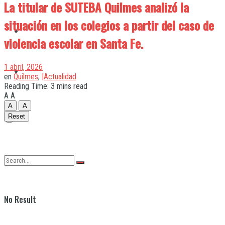
La titular de SUTEBA Quilmes analizó la
situación en los colegios a partir del caso de
Quilmes
violencia escolar en Santa Fe.
1 abril, 2026
Varela
en
Quilmes
,
|Actualidad
Reading Time: 3 mins read
A
A
A
A
Reset
No Result