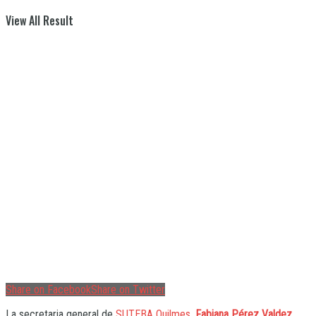
View All Result
Share on Facebook
Share on Twitter
La secretaria general de
SUTEBA Quilmes
,
Fabiana Pérez Valdez,