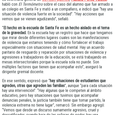
habló con
El Termómetro
sobre el caso del alumno que fue armado a
un colegio en Santa Fe y mató a un compañero, e indicó que “hay una
situación de violencia fuerte en la sociedad”. “Hay acciones que
vemos que se vienen agudizando”, señaló.
“
El hecho en la escuela de Santa Fe es un hecho aislado en el tema
de la gravedad.
En la escuela hay un registro que hace que tengamos
que mirar desde diferentes lugares cuales son las manifestaciones
de violencia que estamos teniendo y cómo fortalecer el trabajo
especialmente con situaciones de salud mental. Hay un acuerdo
paritario de resguardo y reparación por situaciones de violencia y
agresiones a trabajadores de la educación, se está trabajando en
mesas intersectoriales porque la escuela sola no puede. Son
múltiples factores que tienen que acompañar esto”, aseguró la
dirigente gremial docente.
En ese sentido, expresó que “
hay situaciones de estudiantes que
agreden, otras que agreden las familias
”, aunque “para cada situación
hay una intervención”. “Hay algunas que le competen al ámbito
educativo, pero hay situaciones que tuvimos que acompañar
denuncias penales, la justicia también tiene que tomar partido, la
violencia extrema no tiene lugar”, remarcó. Sin embargo agregó:
“Vemos que desde un discurso sumamente agresivo, cruel y
descalificador, cuando baja de las esferas de poder, hay una