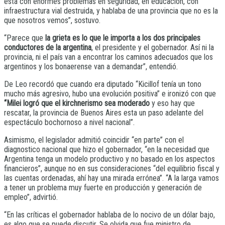
está con enormes problemas en seguridad, en educación, con
infraestructura vial destruida, y hablaba de una provincia que no es la
que nosotros vemos”, sostuvo.
“Parece que
la grieta es lo que le importa a los dos principales
conductores de la argentina
, el presidente y el gobernador. Así ni la
provincia, ni el país van a encontrar los caminos adecuados que los
argentinos y los bonaerense van a demandar”, entendió.
De Leo recordó que cuando era diputado “Kicillof tenía un tono
mucho más agresivo, hubo una evolución positiva” e ironizó con que
“Milei logró que el kirchnerismo sea moderado
y eso hay que
rescatar, la provincia de Buenos Aires esta un paso adelante del
espectáculo bochornoso a nivel nacional”.
Asimismo, el legislador admitió coincidir “en parte” con el
diagnostico nacional que hizo el gobernador, “en la necesidad que
Argentina tenga un modelo productivo y no basado en los aspectos
financieros”, aunque no en sus consideraciones “del equilibrio fiscal y
las cuentas ordenadas, ahí hay una mirada errónea”. “A la larga vamos
a tener un problema muy fuerte en producción y generación de
empleo”, advirtió.
“En las críticas el gobernador hablaba de lo nocivo de un dólar bajo,
es algo que se puede discutir. Se olvida que fue ministro de