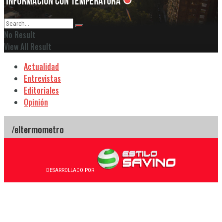
No Result
View All Result
Actualidad
Entrevistas
Editoriales
Opinión
DESARROLLADO POR