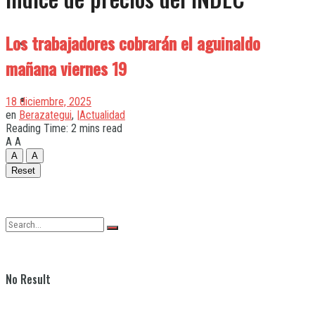
Los trabajadores cobrarán el aguinaldo
Quilmes
mañana viernes 19
Varela
18 diciembre, 2025
en
Berazategui
,
|Actualidad
Reading Time: 2 mins read
A
A
A
A
Reset
No Result