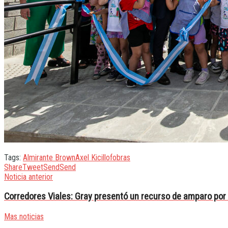
Tags:
Almirante Brown
Axel Kicillof
obras
Share
Tweet
Send
Send
Noticia anterior
Corredores Viales: Gray presentó un recurso de amparo por 
Mas noticias