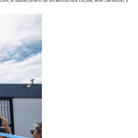
hini; el subsecretario de Infraestructura Escolar, Ariel Lambezat; y