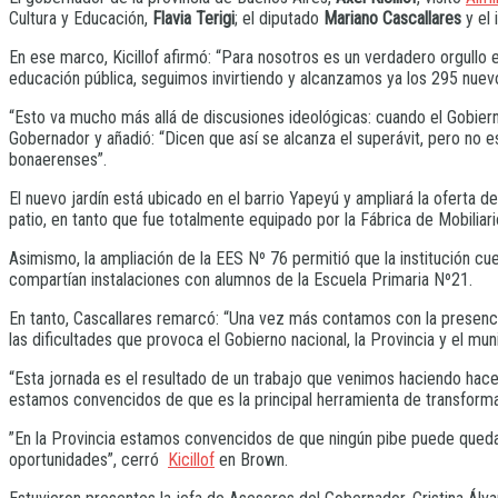
Cultura y Educación,
Flavia Terigi
; el diputado
Mariano Cascallares
y el 
En ese marco, Kicillof afirmó: “Para nosotros es un verdadero orgullo
educación pública, seguimos invirtiendo y alcanzamos ya los 295 nuevos
“Esto va mucho más allá de discusiones ideológicas: cuando el Gobierno
Gobernador y añadió: “Dicen que así se alcanza el superávit, pero no e
bonaerenses”.
El nuevo jardín está ubicado en el barrio Yapeyú y ampliará la oferta d
patio, en tanto que fue totalmente equipado por la Fábrica de Mobiliari
Asimismo, la ampliación de la EES Nº 76 permitió que la institución cu
compartían instalaciones con alumnos de la Escuela Primaria Nº21.
En tanto, Cascallares remarcó: “Una vez más contamos con la presenci
las dificultades que provoca el Gobierno nacional, la Provincia y el mu
“Esta jornada es el resultado de un trabajo que venimos haciendo hac
estamos convencidos de que es la principal herramienta de transforma
”En la Provincia estamos convencidos de que ningún pibe puede quedar
oportunidades”, cerró
Kicillof
en Brown.