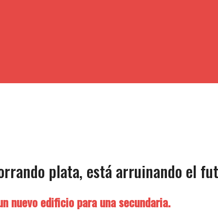
orrando plata, está arruinando el fu
un nuevo edificio para una secundaria.