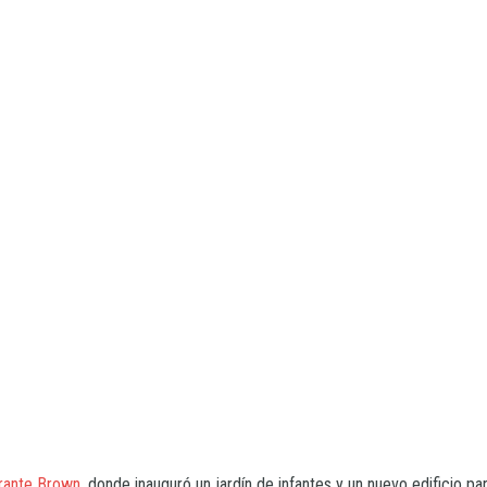
rante Brown
, donde inauguró un jardín de infantes y un nuevo edificio pa