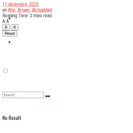
11 diciembre, 2025
en
Alte. Brown
,
|Actualidad
Reading Time: 2 mins read
Quilmes
A
A
A
A
Reset
Varela
No Result