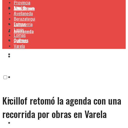
Provincia
Lanús
Alte. Brown
Alte. Brown
Avellaneda
Berazategui
Lomas
Echeverría
Lanús
Avellaneda
Lomas
Quilmes
Quilmes
Varela
Berazategui
Varela
Echeverría
Kicillof retomó la agenda con una
Lanús
recorrida por obras en Varela
Lomas