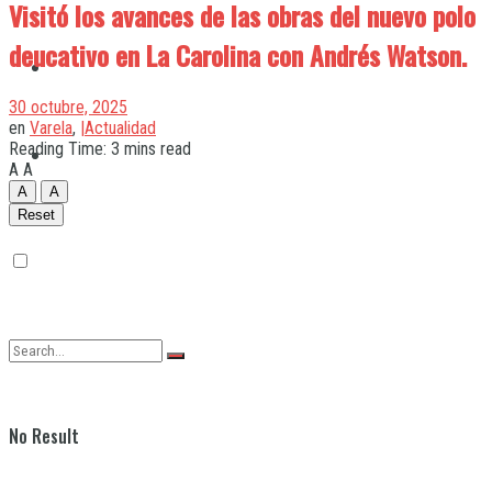
Visitó los avances de las obras del nuevo polo
deucativo en La Carolina con Andrés Watson.
Quilmes
30 octubre, 2025
en
Varela
,
|Actualidad
Reading Time: 3 mins read
Varela
A
A
A
A
Reset
No Result