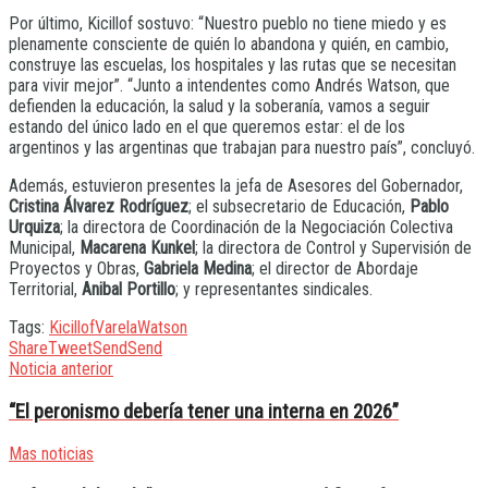
Por último, Kicillof sostuvo: “Nuestro pueblo no tiene miedo y es
plenamente consciente de quién lo abandona y quién, en cambio,
construye las escuelas, los hospitales y las rutas que se necesitan
para vivir mejor”. “Junto a intendentes como Andrés Watson, que
defienden la educación, la salud y la soberanía, vamos a seguir
estando del único lado en el que queremos estar: el de los
argentinos y las argentinas que trabajan para nuestro país”, concluyó.
Además, estuvieron presentes la jefa de Asesores del Gobernador,
Cristina Álvarez Rodríguez
; el subsecretario de Educación,
Pablo
Urquiza
; la directora de Coordinación de la Negociación Colectiva
Municipal,
Macarena Kunkel
; la directora de Control y Supervisión de
Proyectos y Obras,
Gabriela Medina
; el director de Abordaje
Territorial,
Anibal Portillo
; y representantes sindicales.
Tags:
Kicillof
Varela
Watson
Share
Tweet
Send
Send
Noticia anterior
“El peronismo debería tener una interna en 2026”
Mas noticias