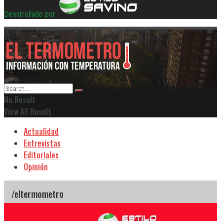
Desarrollado por
No Result
View All Result
Actualidad
Entrevistas
Editoriales
Opinión