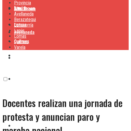
Provincia
Lanús
Alte. Brown
Alte. Brown
Avellaneda
Berazategui
Lomas
Echeverría
Lanús
Avellaneda
Lomas
Quilmes
Quilmes
Varela
Berazategui
Varela
Echeverría
Docentes realizan una jornada de
Lanús
protesta y anuncian paro y
Lomas
marcha nacional