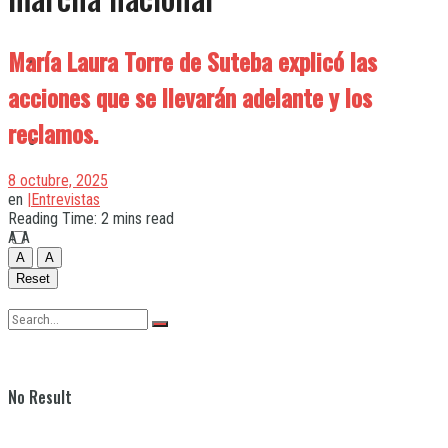
María Laura Torre de Suteba explicó las
Quilmes
acciones que se llevarán adelante y los
reclamos.
Varela
8 octubre, 2025
en
|Entrevistas
Reading Time: 2 mins read
A
A
A
A
Reset
No Result