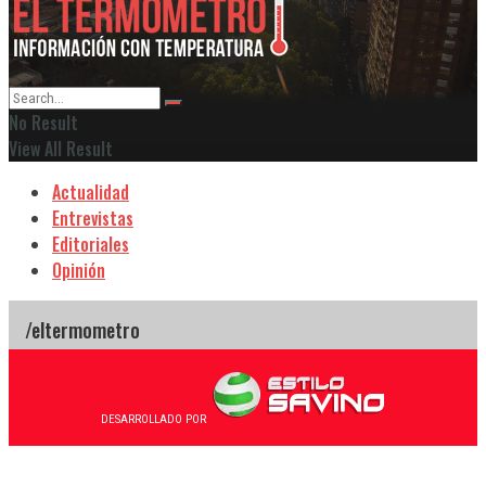
No Result
View All Result
Actualidad
Entrevistas
Editoriales
Opinión
DESARROLLADO POR