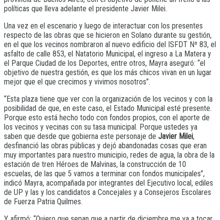
políticas que lleva adelante el presidente Javier Milei.
Una vez en el escenario y luego de interactuar con los presentes
respecto de las obras que se hicieron en Solano durante su gestión,
en el que los vecinos nombraron al nuevo edificio del ISFDT Nº 83, el
asfalto de calle 853, el Natatorio Municipal, el ingreso a La Matera y
el Parque Ciudad de los Deportes, entre otros, Mayra aseguró: “el
objetivo de nuestra gestión, es que los más chicos vivan en un lugar
mejor que el que crecimos y vivimos nosotros”.
“Esta plaza tiene que ver con la organización de los vecinos y con la
posibilidad de que, en este caso, el Estado Municipal esté presente.
Porque esto está hecho todo con fondos propios, con el aporte de
los vecinos y vecinas con su tasa municipal. Porque ustedes ya
saben que desde que gobierna este personaje de
Javier Milei
,
desfinanció las obras públicas y dejó abandonadas cosas que eran
muy importantes para nuestro municipio, redes de agua, la obra de la
estación de tren Héroes de Malvinas, la construcción de 10
escuelas, de las que 5 vamos a terminar con fondos municipales”,
indicó Mayra, acompañada por integrantes del Ejecutivo local, ediles
de UP y las y los candidatos a Concejales y a Consejeros Escolares
de Fuerza Patria Quilmes.
Y afirmó: “Quiero que sepan que a partir de diciembre me va a tocar