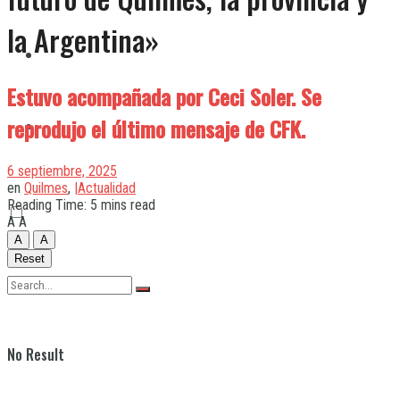
la Argentina»
Quilmes
Estuvo acompañada por Ceci Soler. Se
reprodujo el último mensaje de CFK.
Varela
6 septiembre, 2025
en
Quilmes
,
|Actualidad
Reading Time: 5 mins read
A
A
A
A
Reset
No Result