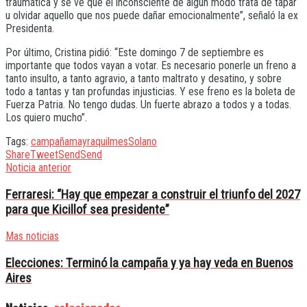
traumática y se ve que el inconsciente de algún modo trata de tapar
u olvidar aquello que nos puede dañar emocionalmente”, señaló la ex
Presidenta.
Por último, Cristina pidió: “Este domingo 7 de septiembre es
importante que todos vayan a votar. Es necesario ponerle un freno a
tanto insulto, a tanto agravio, a tanto maltrato y desatino, y sobre
todo a tantas y tan profundas injusticias. Y ese freno es la boleta de
Fuerza Patria. No tengo dudas. Un fuerte abrazo a todos y a todas.
Los quiero mucho”.
Tags:
campaña
mayra
quilmes
Solano
Share
Tweet
Send
Send
Noticia anterior
Ferraresi: “Hay que empezar a construir el triunfo del 2027
para que Kicillof sea presidente”
Mas noticias
Elecciones: Terminó la campaña y ya hay veda en Buenos
Aires