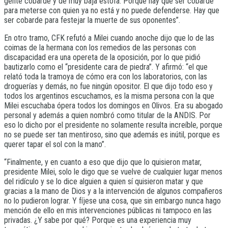
gente cobarde y de muy baja estofa. Porque hay que ser cobarde
para meterse con quien ya no está y no puede defenderse. Hay que
ser cobarde para festejar la muerte de sus oponentes”.
En otro tramo, CFK refutó a Milei cuando anoche dijo que lo de las
coimas de la hermana con los remedios de las personas con
discapacidad era una opereta de la oposición, por lo que pidió
bautizarlo como el “presidente cara de piedra”. Y afirmó: “el que
relató toda la tramoya de cómo era con los laboratorios, con las
droguerías y demás, no fue ningún opositor. El que dijo todo eso y
todos los argentinos escuchamos, es la misma persona con la que
Milei escuchaba ópera todos los domingos en Olivos. Era su abogado
personal y además a quien nombró como titular de la ANDIS. Por
eso lo dicho por el presidente no solamente resulta increíble, porque
no se puede ser tan mentiroso, sino que además es inútil, porque es
querer tapar el sol con la mano”.
“Finalmente, y en cuanto a eso que dijo que lo quisieron matar,
presidente Milei, solo le digo que se vuelve de cualquier lugar menos
del ridículo y se lo dice alguien a quien sí quisieron matar y que
gracias a la mano de Dios y a la intervención de algunos compañeros
no lo pudieron lograr. Y fíjese una cosa, que sin embargo nunca hago
mención de ello en mis intervenciones públicas ni tampoco en las
privadas. ¿Y sabe por qué? Porque es una experiencia muy