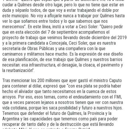
cuidar a Quilmes desde otro lugar, pero lo que no tiene que estar en
duda y sépanlo todos, de que voy a estar trabajando el doble por
este municipio. No voy a aflojarle nunca a trabajar por Quilmes hasta
ver lo que soñamos entre todos y lo que sabemos que nos
merecemos”. En este línea, instó a votar a Ceci Soler: “Quiero pedir
que en esta elección del 7 de septiembre acompañemos el
proyecto de trabajo que venimos llevando desde diciembre del 2019
y a la primera candidata a Concejala, Ceci Soler, que es nuestra
secretaria de Obras Públicas y una compañera con la que
caminamos y militamos hace mucho. Es la expresión de ese diseño
de esa planificación, de ese trabajo que Quilmes y nuestros barrios
necesitan: esa infraestructura, el desagüe, la cloaca, el pavimento y
la reurbanización”.
Tras mencionar los 200 millones que ayer gastó el ministro Caputo
para contener al dólar, expresó que “con esa plata se podría haber
hecho el aliviador que tanto necesitamos en la cuenca de estos
arroyos. Por eso, esos temas, como el endeudamiento con el FMI,
que a veces parecen lejanos a nosotros tienen que ver con nuestra
vida cotidiana, porque les saca posibilidad y futuro a nuestros hijos.
Tenemos que defender el futuro de Quilmes, la Provincia y la
Argentina y las capacidades que tenemos como país para poder
recuperar de tanto daño y de la destrucción que está llevando