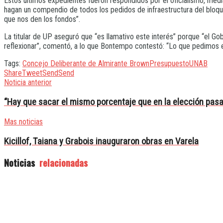
Estos últimos expedientes fueron respondidos por el oficialismo, med
hagan un compendio de todos los pedidos de infraestructura del bloqu
que nos den los fondos”.
La titular de UP aseguró que “es llamativo este interés” porque “el G
reflexionar”, comentó, a lo que Bontempo contestó: “Lo que pedimos e
Tags:
Concejo Deliberante de Almirante Brown
Presupuesto
UNAB
Share
Tweet
Send
Send
Noticia anterior
“Hay que sacar el mismo porcentaje que en la elección pas
Mas noticias
Kicillof, Taiana y Grabois inauguraron obras en Varela
Noticias
relacionadas