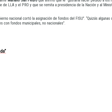
iante
Mariano San Pedro
que afirmó que le “gustaría hacer pedido a los
e de LLA y el PRO y que se remita a presidencia de la Nación y al Min
obierno nacional cortó la asignación de fondos del FISU”. “Quizás algun
s con fondos municipales, no nacionales”.
ada”