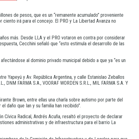
millones de pesos, que es un “remanente acumulado” proveniente
or ciento irá para el concejo. El PRO y La Libertad Avanza no
o años más. Desde LLA y el PRO votaron en contra por considerar
respuesta, Cecchini señaló que “esto estimula el desarrollo de las
, afectándose al dominio privado municipal debido a que ya “es un
tre Yapeyú y Av. República Argentina, y calle Estanislao Zeballos
S.R.L., DNM FARMA S.A., VOORAF WORDEN S.R.L., MIL FARMA S.A. Y
mirante Brown, entre ellas una charla sobre autismo por parte del
el daño que Ian y su familia han recibido”.
ión Cívica Radical, Andrés Acuña, resaltó el proyecto de declarar
tiones administrativas y de infraestructura para el barrio La