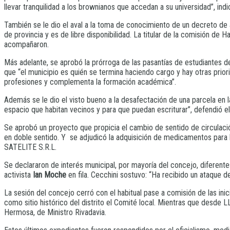
llevar tranquilidad a los brownianos que accedan a su universidad”, indic
También se le dio el aval a la toma de conocimiento de un decreto de
de provincia y es de libre disponibilidad. La titular de la comisión de
acompañaron.
Más adelante, se aprobó la prórroga de las pasantías de estudiantes
que “el municipio es quién se termina haciendo cargo y hay otras priorid
profesiones y complementa la formación académica”.
Además se le dio el visto bueno a la desafectación de una parcela en 
espacio que habitan vecinos y para que puedan escriturar”, defendió el 
Se aprobó un proyecto que propicia el cambio de sentido de circulación
en doble sentido. Y se adjudicó la adquisición de medicamentos pa
SATELITE S.R.L.
Se declararon de interés municipal, por mayoría del concejo, diferentes
activista
Ian Moche
en fila. Cecchini sostuvo: “Ha recibido un ataque de
La sesión del concejo cerró con el habitual pase a comisión de las inic
como sitio histórico del distrito el Comité local. Mientras que desde 
Hermosa, de Ministro Rivadavia.