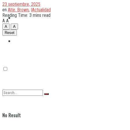
23 septiembre, 2025
en
Alte. Brown
,
|Actualidad
Reading Time: 3 mins read
Quilmes
A
A
A
A
Reset
Varela
No Result