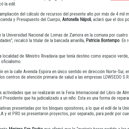
ó la edil.
 ampliación del cálculo de recursos del presente año por más de 4 mil 
 Hacienda y Presupuesto del Cuerpo,
Antonella Nápoli
, aclaró que el dos p
 de la Universidad Nacional de Lomas de Zamora en la comuna por cuatr
ades”, recalcó la titular de la bancada amarilla,
Patricia Bontempo
. En 
la localidad de Ministro Rivadavia que tenía destino como espacio verde
oficialismo.
 en la calle Avenida Espora en único sentido en dirección Norte-Sur, en
ra los centros de atención primaria de salud a las empresas LOWSEDO 
 actividades que se realizarán en la Feria Internacional del Libro de Al
l Presidente que ha judicializado a un niño. Esta es una forma de reparar 
iativas presentadas por los bloques opositores, a lo que el edil de la Un
LLA y el PRO se presentaron proyectos, por separado, para pedir por cues