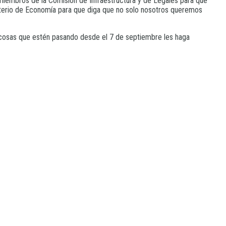
 miembros de la Comisión de Infraestructura y de Legales para que
isterio de Economía para que diga que no solo nosotros queremos
as cosas que estén pasando desde el 7 de septiembre les haga