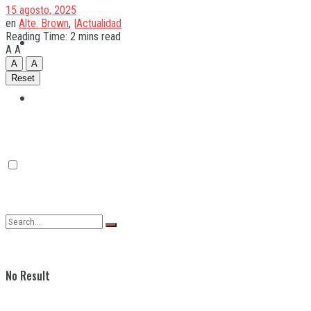
15 agosto, 2025
en
Alte. Brown
,
|Actualidad
Reading Time: 2 mins read
Quilmes
A
A
A
A
Reset
Varela
No Result