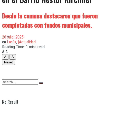
Desde la comuna destacaron que fueron
Quilmes
completadas con fondos municipales.
Varela
26 julio, 2025
en
Lanús
,
|Actualidad
Reading Time: 1 mins read
A
A
A
A
Reset
No Result