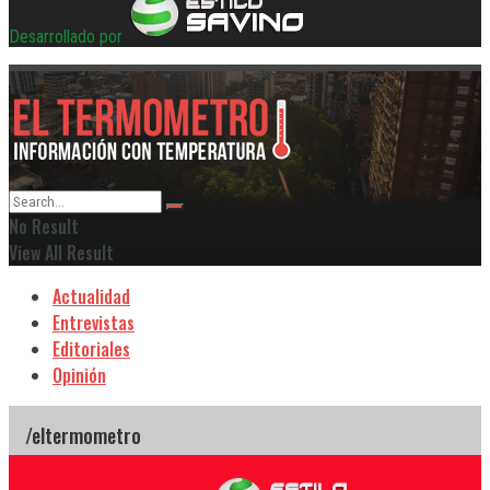
Desarrollado por
No Result
View All Result
Actualidad
Entrevistas
Editoriales
Opinión