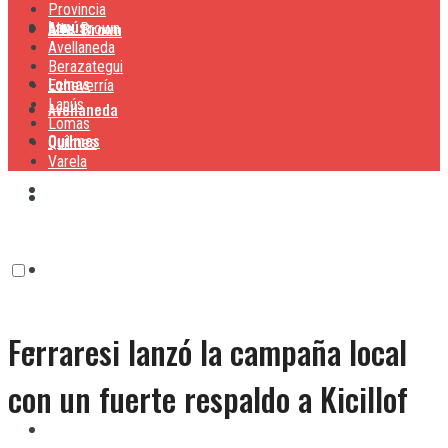
Provincia
Lanús
Alte. Brown
Alte. Brown
Avellaneda
Berazategui
Lomas
Echeverría
Lanús
Avellaneda
Lomas
Quilmes
Quilmes
Varela
Berazategui
Varela
Echeverría
Ferraresi lanzó la campaña local
Lanús
con un fuerte respaldo a Kicillof
Lomas