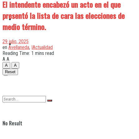
El intendente encabezó un acto en el que
presentó la lista de cara las elecciones de
Quilmes
medio término.
29 julio, 2025
Varela
en
Avellaneda
,
|Actualidad
Reading Time: 1 mins read
A
A
A
A
Reset
No Result