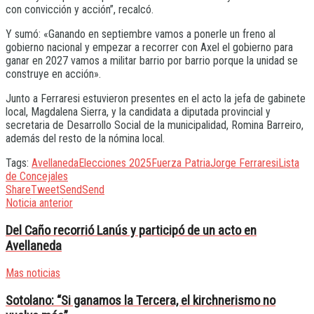
con convicción y acción”, recalcó.
Y sumó: «Ganando en septiembre vamos a ponerle un freno al
gobierno nacional y empezar a recorrer con Axel el gobierno para
ganar en 2027 vamos a militar barrio por barrio porque la unidad se
construye en acción».
Junto a Ferraresi estuvieron presentes en el acto la jefa de gabinete
local, Magdalena Sierra, y la candidata a diputada provincial y
secretaria de Desarrollo Social de la municipalidad, Romina Barreiro,
además del resto de la nómina local.
Tags:
Avellaneda
Elecciones 2025
Fuerza Patria
Jorge Ferraresi
Lista
de Concejales
Share
Tweet
Send
Send
Noticia anterior
Del Caño recorrió Lanús y participó de un acto en
Avellaneda
Mas noticias
Sotolano: “Si ganamos la Tercera, el kirchnerismo no