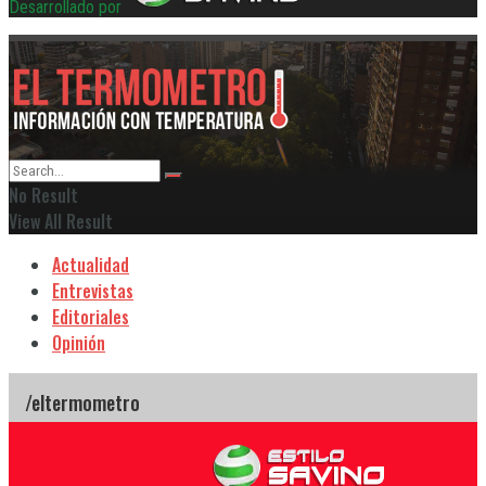
Desarrollado por
No Result
View All Result
Actualidad
Entrevistas
Editoriales
Opinión