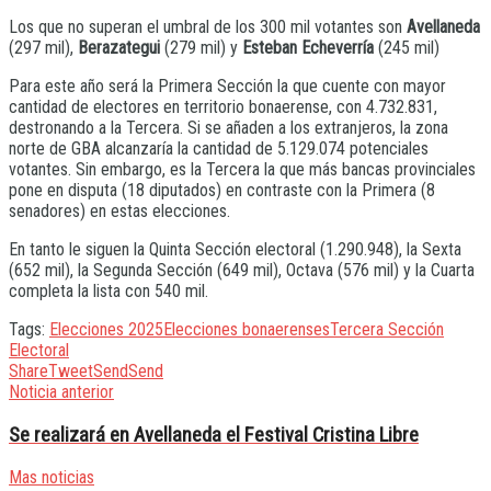
Los que no superan el umbral de los 300 mil votantes son
Avellaneda
(297 mil),
Berazategui
(279 mil) y
Esteban Echeverría
(245 mil)
Para este año será la Primera Sección la que cuente con mayor
cantidad de electores en territorio bonaerense, con 4.732.831,
destronando a la Tercera. Si se añaden a los extranjeros, la zona
norte de GBA alcanzaría la cantidad de 5.129.074 potenciales
votantes. Sin embargo, es la Tercera la que más bancas provinciales
pone en disputa (18 diputados) en contraste con la Primera (8
senadores) en estas elecciones.
En tanto le siguen la Quinta Sección electoral (1.290.948), la Sexta
(652 mil), la Segunda Sección (649 mil), Octava (576 mil) y la Cuarta
completa la lista con 540 mil.
Tags:
Elecciones 2025
Elecciones bonaerenses
Tercera Sección
Electoral
Share
Tweet
Send
Send
Noticia anterior
Se realizará en Avellaneda el Festival Cristina Libre
Mas noticias