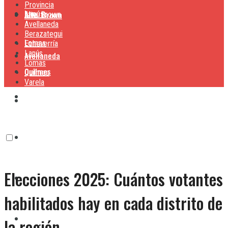
Provincia
Lanús
Alte. Brown
Alte. Brown
Avellaneda
Berazategui
Lomas
Echeverría
Lanús
Avellaneda
Lomas
Quilmes
Quilmes
Varela
Berazategui
Varela
Echeverría
Elecciones 2025: Cuántos votantes
Lanús
habilitados hay en cada distrito de
Lomas
la región