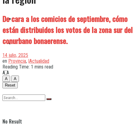
De cara a los comicios de septiembre, cómo
Quilmes
están distribuidos los votos de la zona sur del
conurbano bonaerense.
Varela
14 julio, 2025
en
Provincia
,
|Actualidad
Reading Time: 1 mins read
A
A
A
A
Reset
No Result