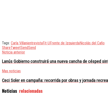
Tags:
Carla Villani
entrevista
Fit-U
Frente de Izquierda
Nicolás del Caño
Share
Tweet
Send
Send
Noticia anterior
Lanús Gobierno construirá una nueva cancha de césped sint
Mas noticias
Ceci Soler en campaña: recorrida por obras y jornada recrea
Noticias
relacionadas