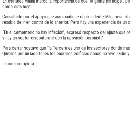
En esa línea Villani marcó la importancia de que “la gente participe”,
como está hoy”.
Consultado por el apoyo que aún mantiene el presidente Milei pese al 
resabio de ir en contra de lo anterior. Pero hay una experiencia de un
“En el cementerio no hay inflación”, expresó respecto del ajuste que r
y hay un sector disconforme con la oposición peronista”.
Para cerrar sostuvo que “la Tercera es uno de los sectores donde más e
Quilmes por un lado tenés los enormes edificios donde no vive nadie y p
La nota completa: