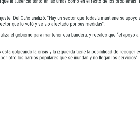
 porque la ausencia tanto en las urnas cómo en el resto de los problemas 
ajuste, Del Caño analizó: “Hay un sector que todavía mantiene su apoyo 
 sector que lo votó y se vio afectado por sus medidas”.
ealiza el gobierno para mantener esa bandera, y recalcó que “el apoyo a 
stá golpeando la crisis y la izquierda tiene la posibilidad de recoger es
or otro los barrios populares que se inundan y no llegan los servicios”.