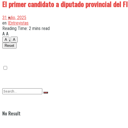
El primer candidato a diputado provincial del FI
Quilmes
31 julio, 2025
en
|Entrevistas
Reading Time: 2 mins read
A
A
Varela
A
A
Reset
No Result