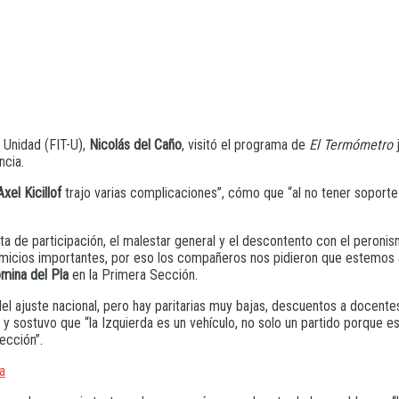
e Unidad (FIT-U),
Nicolás del Caño
, visitó el programa de
El Termómetro
j
ncia.
Axel Kicillof
trajo varias complicaciones”, cómo que “al no tener soporte 
alta de participación, el malestar general y el descontento con el peroni
micios importantes, por eso los compañeros nos pidieron que estemos a
mina del Pla
en la Primera Sección.
l ajuste nacional, pero hay paritarias muy bajas, descuentos a docentes,
 y sostuvo que “la Izquierda es un vehículo, no solo un partido porque 
ección”.
a