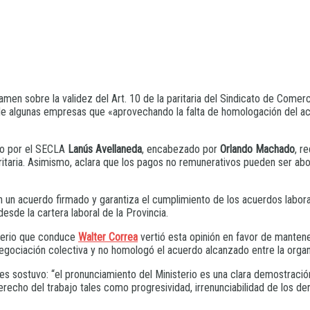
amen sobre la validez del Art. 10 de la paritaria del Sindicato de Come
de algunas empresas que «aprovechando la falta de homologación del acu
ado por el SECLA
Lanús Avellaneda
, encabezado por
Orlando Machado
, r
itaria. Asimismo, aclara que los pagos no remunerativos pueden ser abo
an un acuerdo firmado y garantiza el cumplimiento de los acuerdos labora
sde la cartera laboral de la Provincia.
sterio que conduce
Walter Correa
vertió esta opinión en favor de mantene
egociación colectiva y no homologó el acuerdo alcanzado entre la organ
es sostuvo: “el pronunciamiento del Ministerio es una clara demostraci
erecho del trabajo tales como progresividad, irrenunciabilidad de los der