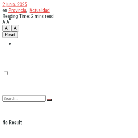
2 junio, 2025
en
Provincia
,
|Actualidad
Reading Time: 2 mins read
Quilmes
A
A
A
A
Reset
Varela
No Result