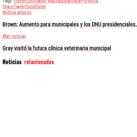
Tags:
comercio
Orlando Machado
paritaria
Provincia
Share
Tweet
Send
Send
Noticia anterior
Brown: Aumento para municipales y los DNU presidenciales, 
Mas noticias
Gray visitó la futura clínica veterinaria municipal
Noticias
relacionadas