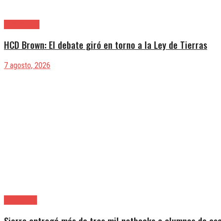
Alte. Brown
HCD Brown: El debate giró en torno a la Ley de Tierras
7 agosto, 2026
Avellaneda
Sierra entregó más de tres mil netbooks a alumnos de es