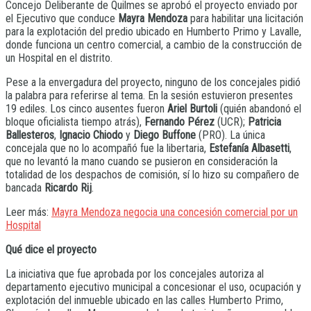
Concejo Deliberante de Quilmes se aprobó el proyecto enviado por
el Ejecutivo que conduce
Mayra Mendoza
para habilitar una licitación
para la explotación del predio ubicado en Humberto Primo y Lavalle,
donde funciona un centro comercial, a cambio de la construcción de
un Hospital en el distrito.
Pese a la envergadura del proyecto, ninguno de los concejales pidió
la palabra para referirse al tema. En la sesión estuvieron presentes
19 ediles. Los cinco ausentes fueron
Ariel Burtoli
(quién abandonó el
bloque oficialista tiempo atrás),
Fernando Pérez
(UCR);
Patricia
Ballesteros
,
Ignacio Chiodo
y
Diego Buffone
(PRO). La única
concejala que no lo acompañó fue la libertaria,
Estefanía Albasetti
,
que no levantó la mano cuando se pusieron en consideración la
totalidad de los despachos de comisión, sí lo hizo su compañero de
bancada
Ricardo Rij
.
Leer más:
Mayra Mendoza negocia una concesión comercial por un
Hospital
Qué dice el proyecto
La iniciativa que fue aprobada por los concejales autoriza al
departamento ejecutivo municipal a concesionar el uso, ocupación y
explotación del inmueble ubicado en las calles Humberto Primo,