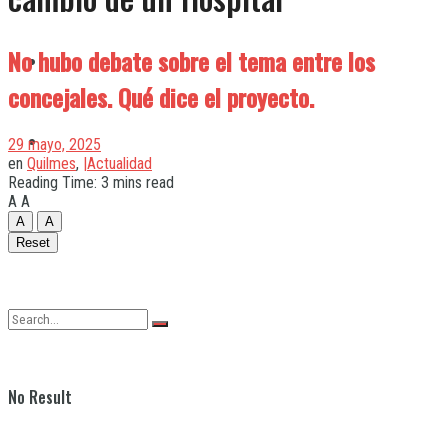
No hubo debate sobre el tema entre los
Quilmes
concejales. Qué dice el proyecto.
Varela
29 mayo, 2025
en
Quilmes
,
|Actualidad
Reading Time: 3 mins read
A
A
A
A
Reset
No Result