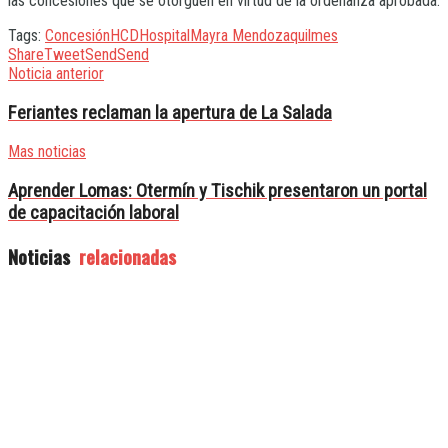
las concesiones que se otorguen en virtud de la ordenanza aprobada.
Tags:
Concesión
HCD
Hospital
Mayra Mendoza
quilmes
Share
Tweet
Send
Send
Noticia anterior
Feriantes reclaman la apertura de La Salada
Mas noticias
Aprender Lomas: Otermín y Tischik presentaron un portal
de capacitación laboral
Noticias
relacionadas