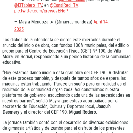
@ElTablero_TV
, en
@CanalRed_TV
.
pic.twitter.com/xrewevENeP
— Mayra Mendoza ☀️ (@mayrasmendoza)
April 14,
2025
Los dichos de la intendenta se dieron este miércoles durante el
anuncio del inicio de obra, con fondos 100% municipales, del edificio
propio para el Centro de Educación Física (CEF) Nº 190, de Villa
Alcira, en Bernal, respondiendo a un pedido histórico de la comunidad
educativa.
“Hoy estamos dando inicio a esta gran obra del CEF 190. A disfrutar
de este proceso también, y después de tantos años de espera, las
máquinas están trabajando. Parece un sueño pero en realidad es el
resultado de la comunidad organizada. Así construimos nuestra
plataforma de gobierno, escuchando cada una de las necesidades en
nuestros barrios”, señaló Mayra que estuvo acompañada por el
secretario de Educación, Cultura y Deportes local,
Joaquín
Desmery
y el director del CEF 190,
Miguel Rodero.
La jornada también contó con el desarrollo de diversas exhibiciones
de gimnasia artística y de zumba para el disfrute de los presentes,