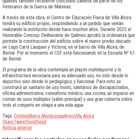
quienes también recibieron chocolate caliente de parte de los
Veteranos de la Guerra de Malvinas.
A través de esta obra, el Centro de Educación Física de Villa Alcira
tendrá su edificio propio, respondiendo a un pedido que venían
realizando la institución desde hace muchos años. Durante 2023 el
Honorable Concejo Deliberante de Quilmes aprobó la ordenanza que
permite la construcción del edificio sobre el nuevo predio ubicado
en Lago Carril Lauquen y Victoria, en el barrio de Villa Alcira, de
Bernal. Por el momento el CEF está funcionando en la Escuela Nº 61
de Bernal.
El programa de la obra contempla un playón multideporte y la
infraestructura necesaria para su adecuado uso, no solo desde lo
deportivo sino desde lo pedagógico y funcional. Para esto se
construirá un sanitario de uso mixto, sanitarios de discapacitados,
oficina administrativa, consultorio médico, una cocina, un espacio en
común de usos múltiples (salón principal) y una gran cubierta sobre
todo el conjunto en chapa a una sola agua.
Tags:
Cristina
Mayra Mendoza
quilmes
Villa Alcira
Share
Tweet
Send
Send
Noticia anterior