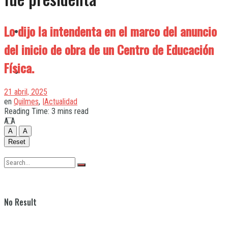
Lo dijo la intendenta en el marco del anuncio
Quilmes
del inicio de obra de un Centro de Educación
Física.
Varela
21 abril, 2025
en
Quilmes
,
|Actualidad
Reading Time: 3 mins read
A
A
A
A
Reset
No Result